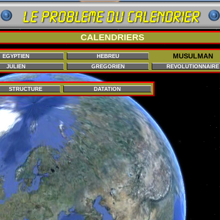
CALENDRIERS
MUSULMAN
EGYPTIEN
HEBREU
JULIEN
GREGORIEN
REVOLUTIONNAIRE
STRUCTURE
DATATION