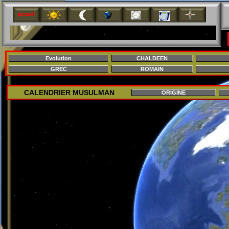
L'équateur est dans le plan de l'écliptique. Le Soleil est au zénith à midi solaire.>
Evolution
CHALDEEN
GREC
ROMAIN
CALENDRIER MUSULMAN
ORIGINE