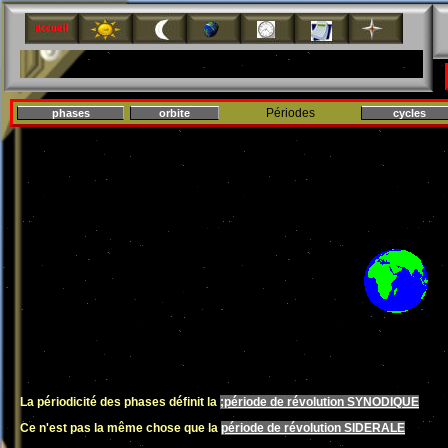
Périodes
phases
orbite
cycles
La périodicité des phases définit la
;période de révolution SYNODIQUE
Ce n'est pas la même chose que la
période de révolution SIDERALE