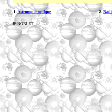
1-
Astronomie optique
2-
Radi
JF NOBLET