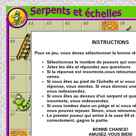
INSTRUCTIONS
Pour ce jeu, vous devez sélectionner la bonne r
Sélectionnez le nombre de joueurs qui vont
Jetez les dés et répondez aux questions
Si la réponse est incorrecte,vous retournez
venez.
Si vous êtes au pied de l'échelle et si vo
réponse, vous montez. Si vous donnez un
vous redescendez.
Si vous êtes au dessus d'un serpent et que
incorrecte, vous redescendez.
Si vous tombez dans un piège et si vous r
vous pouvez rejouer. Sinon, vous retournez
Le premier joueur qui arrive à la case 64 e
correctement, gagne la partie.
BONNE CHANCE!
AMUSEZ-VOUS BIEN!