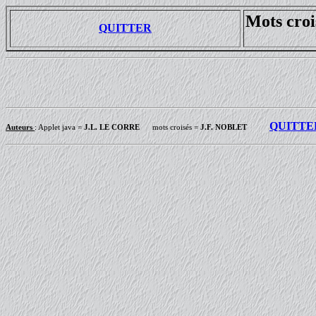
Mots croi
QUITTER
QUITTE
Auteurs
: Applet java =
J.L. LE CORRE
mots croisés =
J.F. NOBLET