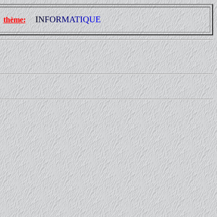
I
N
F
O
R
M
A
T
I
Q
U
E
thème: