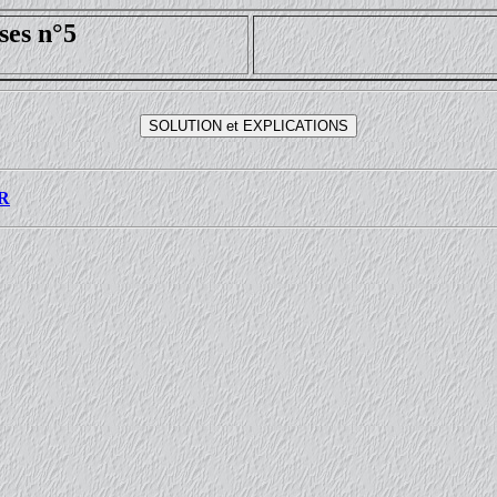
ses n°5
R