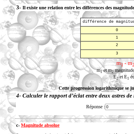
3-
Il existe une relation entre les différences des magnitud
différence de magnitu
0
1
2
3
m
- m
1
m
et m
magnitudes
1
2
E
et E
éc
2
1
Cette progression logarithmique se ju
4- Calculer le rapport d’éclat entre deux astres de
Réponse :
c-
Magnitude absolue