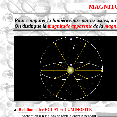
MAGNITU
Pour comparer la lumière émise par les astres, on
On distingue la
magnitude apparente
de la
magni
a-
Relation entre ECLAT et LUMINOSITE
Sachant qu'il n'y a pas de perte d'énergie pendant