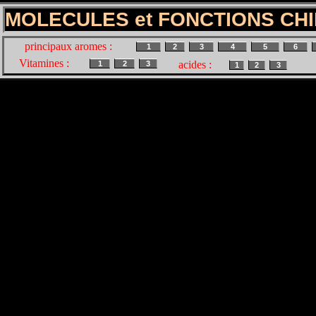
MOLECULES et FONCTIONS CH
principaux aromes :
1
2
3
4
5
6
Vitamines :
acides :
1
2
3
1
2
3