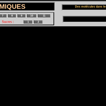
IMIQUES
Des molécules dans le
7
8
9
10
11
Sucres :
1
2