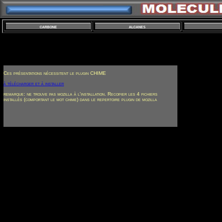
carbone
alcanes
Ces présentations nécessitent le plugin CHIME
à télécharger et à installer
remarque: ne trouve pas mozilla à l'installation. Recopier les 4 fichiers
installés (comportant le mot chime) dans le repertoire plugin de mozilla