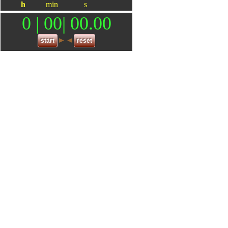
h
min
s
0 | 00| 00.00
►◄
start
reset