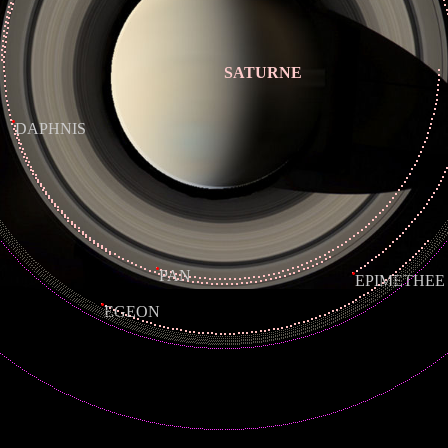
SATURNE
DAPHNIS
PAN
EPIMETHEE
EGEON