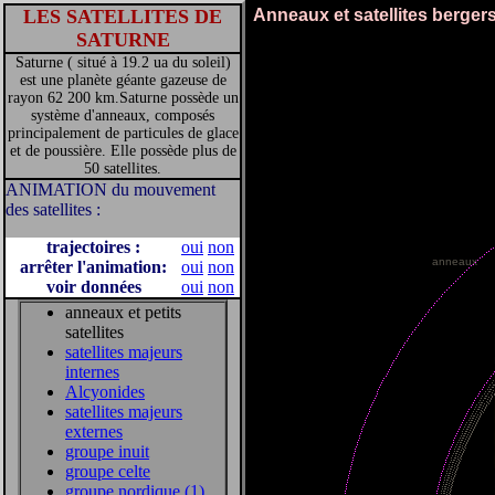
LES SATELLITES DE
Anneaux et satellites berger
SATURNE
Saturne ( situé à 19.2 ua du soleil)
est une planète géante gazeuse de
rayon 62 200 km.Saturne possède un
système d'anneaux, composés
principalement de particules de glace
et de poussière. Elle possède plus de
50 satellites.
ANIMATION du mouvement
des satellites :
trajectoires :
oui
non
anneaux
arrêter l'animation:
oui
non
voir données
oui
non
anneaux et petits
satellites
satellites majeurs
internes
Alcyonides
satellites majeurs
externes
groupe inuit
groupe celte
groupe nordique (1)