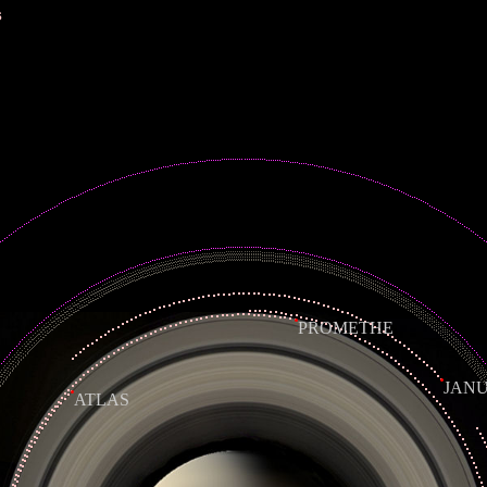
s
PROMETHE
ATLAS
JA