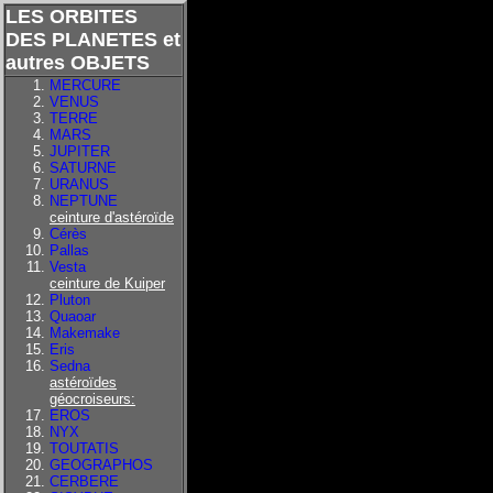
LES ORBITES
DES PLANETES et
autres OBJETS
MERCURE
VENUS
TERRE
MARS
JUPITER
SATURNE
URANUS
NEPTUNE
ceinture d'astéroïde
Cérès
Pallas
Vesta
ceinture de Kuiper
Pluton
Quaoar
Makemake
Eris
Sedna
astéroïdes
géocroiseurs:
EROS
NYX
TOUTATIS
GEOGRAPHOS
CERBERE