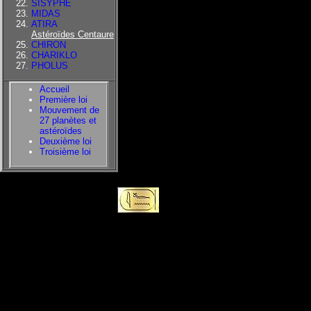
SISYPHE
MIDAS
ATIRA
Astéroïdes Centaure
CHIRON
CHARIKLO
PHOLUS
Accueil
Première loi
Mouvement de
27 planètes et
astéroïdes
Deuxième loi
Troisième loi