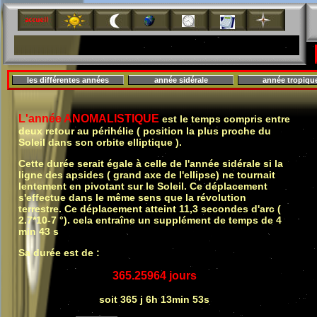
L'équateur est dans le plan de l'écliptique. Le Soleil est au zénith à midi solaire.>
les différentes années
année sidérale
année tropiqu
L'année ANOMALISTIQUE
est le temps compris entre
deux retour au périhélie ( position la plus proche du
Soleil dans son orbite elliptique ).
Cette durée serait égale à celle de l'année sidérale si la
ligne des apsides ( grand axe de l'ellipse) ne tournait
lentement en pivotant sur le Soleil. Ce déplacement
s'effectue dans le même sens que la révolution
terrestre. Ce déplacement atteint 11,3 secondes d'arc (
2.7*10-7 °). cela entraîne un supplément de temps de 4
min 43 s
Sa durée est de :
365.25964 jours
soit 365 j 6h 13min 53s