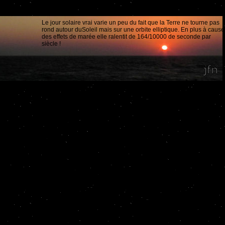
Le jour solaire vrai varie un peu du fait que la Terre ne tourne pas
rond autour duSoleil mais sur une orbite elliptique. En plus à cause
des effets de marée elle ralentit de 164/10000 de seconde par
siècle !