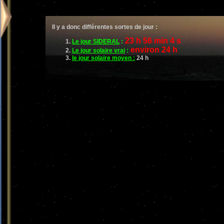
Il y a donc différentes sortes de jour :
23 h 56 min 4 s
Le jour SIDERAL
:
environ 24 h
Le jour solaire vrai
:
le jour solaire moyen :
24 h