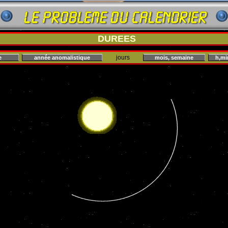
DUREES
jours
e
année anomalistique
mois, semaine
h,mi