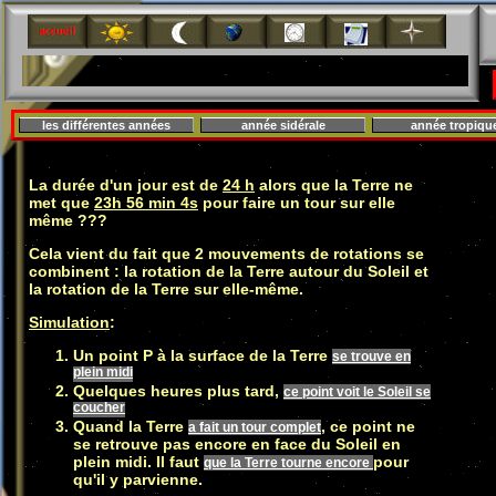
L'équateur est dans le plan de l'écliptique. Le Soleil est au zénith à midi solaire.>
les différentes années
année sidérale
année tropiqu
La durée d'un jour est de
24 h
alors que la Terre ne
met que
23h 56 min 4s
pour faire un tour sur elle
même ???
Cela vient du fait que 2 mouvements de rotations se
combinent : la rotation de la Terre autour du Soleil et
la rotation de la Terre sur elle-même.
Simulation
:
Un point P à la surface de la Terre
se trouve en
plein midi
Quelques heures plus tard,
ce point voit le Soleil se
coucher
Quand la Terre
, ce point ne
a fait un tour complet
se retrouve pas encore en face du Soleil en
plein midi. Il faut
pour
que la Terre tourne encore
qu'il y parvienne.